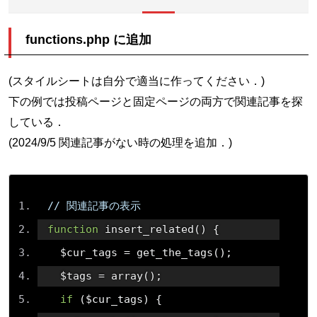
functions.php に追加
(スタイルシートは自分で適当に作ってください．)
下の例では投稿ページと固定ページの両方で関連記事を探
している．
(2024/9/5 関連記事がない時の処理を追加．)
// 関連記事の表示
function
 insert_related
()
{
  $cur_tags 
=
 get_the_tags
();
  $tags 
=
 array
();
if
(
$cur_tags
)
{