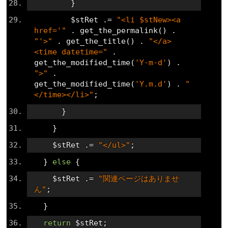
}
        $stRet 
.=
"<li $stNew><a 
href='"
.
 get_the_permalink
()
.
"'>"
.
 get_the_title
()
.
"</a> 
<time datetime="
.
get_the_modified_time
(
'Y-m-d'
)
.
">"
.
get_the_modified_time
(
'Y.m.d'
)
.
"
</time></li>"
;
}
}
    $stRet 
.=
"</ul>"
;
}
else
{
    $stRet 
.=
"関連ページはありませ
ん"
;
}
return
 $stRet
;