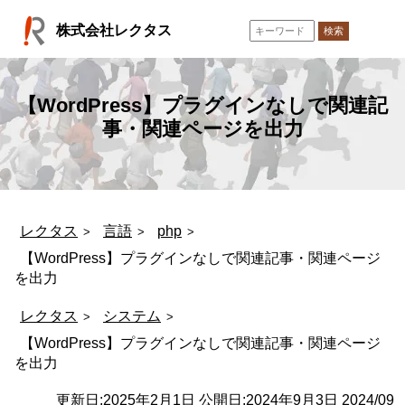
コ
株式会社レクタス
ン
検索
テ
ン
ツ
【WordPress】プラグインなしで関連記
へ
事・関連ページを出力
ス
キ
ッ
プ
レクタス
言語
php
【WordPress】プラグインなしで関連記事・関連ページ
を出力
レクタス
システム
【WordPress】プラグインなしで関連記事・関連ページ
を出力
更新日:
2025年2月1日
公開日:
2024年9月3日
2024/09