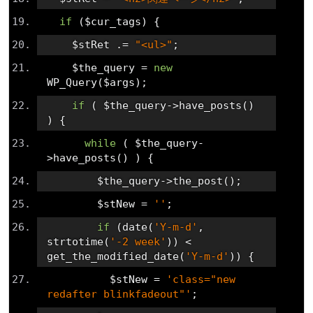
if
(
$cur_tags
)
{
    $stRet 
.=
"<ul>"
;
    $the_query 
=
new
WP_Query
(
$args
);
if
(
 $the_query
->
have_posts
()
)
{
while
(
 $the_query
-
>
have_posts
()
)
{
        $the_query
->
the_post
();
        $stNew 
=
''
;
if
(
date
(
'Y-m-d'
,
strtotime
(
'-2 week'
))
<
get_the_modified_date
(
'Y-m-d'
))
{
          $stNew 
=
'class="new 
redafter blinkfadeout"'
;