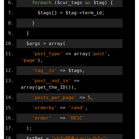
foreach
(
$cur_tags 
as
 $tag
)
{
      $tags
[]
=
 $tag
->
term_id
;
}
}
  $args 
=
 array
(
'post_type'
=>
 array
(
'post'
,
'page'
),
'tag__in'
=>
 $tags
,
'post__not_in'
=>
array
(
get_the_ID
()),
'posts_per_page'
=>
5
,
'orderby'
=>
'rand'
,
'order'
=>
'DESC'
);
  $stRet 
=
"<h2>関連ページ</h2>"
;