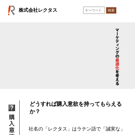
コ
株式会社レクタス
ン
検索
テ
ン
ツ
へ
ス
キ
ッ
プ
どうすれば購入意欲を持ってもらえる
か？
社名の「レクタス」はラテン語で「誠実な」