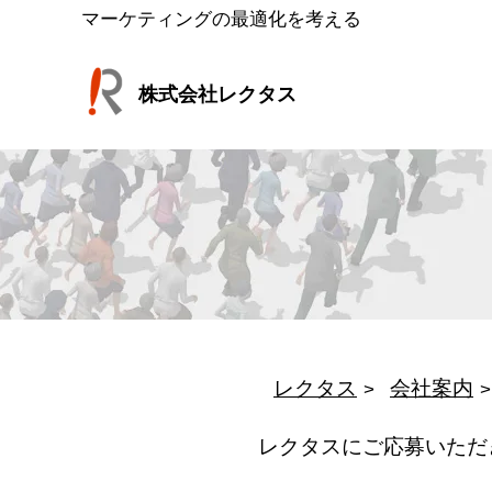
コ
マーケティングの最適化を考える
ン
テ
株式会社レクタス
ン
ツ
へ
ス
キ
ッ
プ
レクタス
会社案内
レクタスにご応募いただ