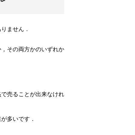
ありません．
か，その両方かのいずれか
．
格
で売ることが出来なけれ
業が多いです．