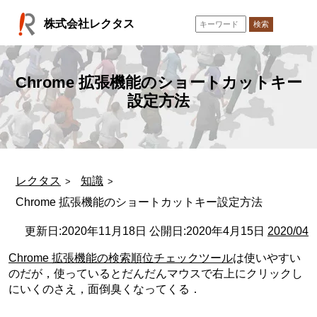
コ
株式会社レクタス
ン
検索
テ
ン
ツ
Chrome 拡張機能のショートカットキー
へ
設定方法
ス
キ
ッ
プ
レクタス
知識
Chrome 拡張機能のショートカットキー設定方法
更新日:
2020年11月18日
公開日:
2020年4月15日
2020/04
Chrome 拡張機能の検索順位チェックツール
は使いやすい
のだが，使っているとだんだんマウスで右上にクリックし
にいくのさえ，面倒臭くなってくる．