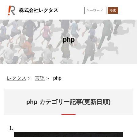
コ
株式会社レクタス
ン
検索
テ
ン
ツ
へ
php
ス
キ
ッ
プ
レクタス
言語
php
php カテゴリー記事(更新日順)