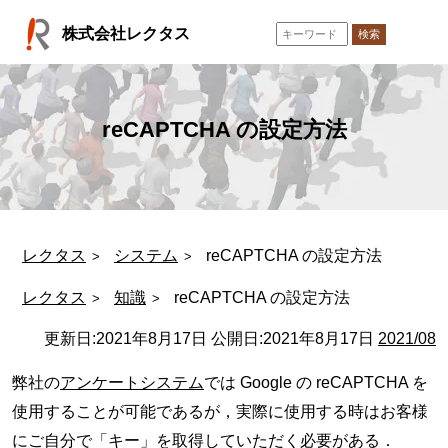
コ
株式会社レクタス
ン
検索
テ
ン
ツ
へ
reCAPTCHA の設定方法
ス
キ
ッ
プ
レクタス
システム
reCAPTCHA の設定方法
レクタス
知識
reCAPTCHA の設定方法
更新日:
2021年8月17日
公開日:
2021年8月17日
2021/08
弊社の
アンケートシステム
では Google の reCAPTCHA を
使用することが可能であるが，実際に使用する時はお客様
にご自分で「キー」を取得していただく必要がある．