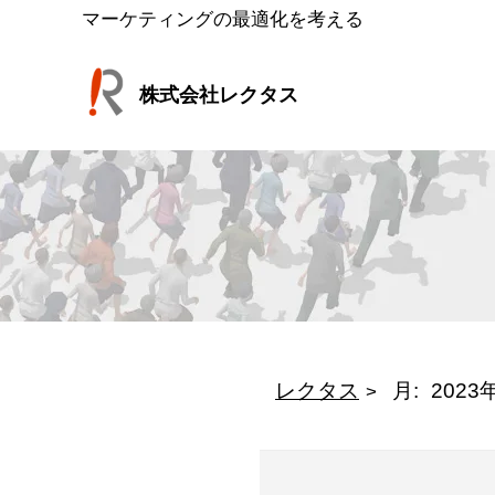
コ
マーケティングの最適化を考える
ン
テ
株式会社レクタス
ン
ツ
へ
ス
キ
ッ
プ
レクタス
月:
2023