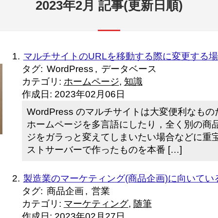
2023年2月 記事(更新日順)
マルチサイトのURLを移動する際に変更する場所【
タグ:
WordPress
,
データベース
カテゴリ:
ホームページ
,
知識
作成日:
2023年02月06日
WordPress のマルチサイトは大変便利なも
ホームページを多言語にしたり，全く別の商
ジをガラっと変えてしまいたい場合などに重
ストサーバーで作ったものを本番 […]
製造業のマーケティング(商品企画)に向いてい
タグ:
商品企画
,
営業
カテゴリ:
マーケティング
,
随筆
作成日:
2023年02月27日