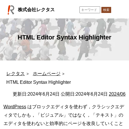
コ
株式会社レクタス
ン
検索
テ
ン
ツ
へ
HTML Editor Syntax Highlighter
ス
キ
ッ
プ
レクタス
ホームページ
HTML Editor Syntax Highlighter
更新日:
2024年6月24日
公開日:
2024年6月24日
2024/06
WordPress
はブロックエディタを使わず，クラシックエデ
ィタでしかも，「ビジュアル」ではなく，「テキスト」の
エディタを使わないと効率的にページを改良していくこと