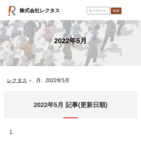
コ
株式会社レクタス
ン
検索
テ
ン
ツ
へ
2022年5月
ス
キ
ッ
プ
レクタス
月:
2022年5月
2022年5月 記事(更新日順)