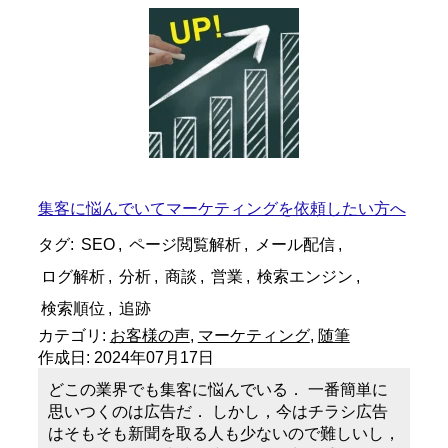
集客に悩んでいてマーケティングを依頼したい方へ
タグ:
SEO
,
ページ閲覧解析
,
メール配信
,
ログ解析
,
分析
,
商談
,
営業
,
検索エンジン
,
検索順位
,
追跡
カテゴリ:
お客様の声
,
マーケティング
,
随筆
作成日:
2024年07月17日
どこの業界でも集客に悩んでいる． 一番簡単に
思いつくのは広告だ． しかし，今はチラシ広告
はそもそも新聞を取る人も少ないので難しいし，