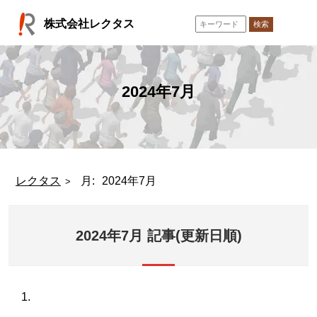
コ
株式会社レクタス
ン
検索
テ
ン
ツ
へ
2024年7月
ス
キ
ッ
プ
レクタス
月:
2024年7月
2024年7月 記事(更新日順)