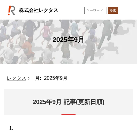
コ
株式会社レクタス
ン
検索
テ
ン
ツ
へ
2025年9月
ス
キ
ッ
プ
レクタス
月:
2025年9月
2025年9月 記事(更新日順)